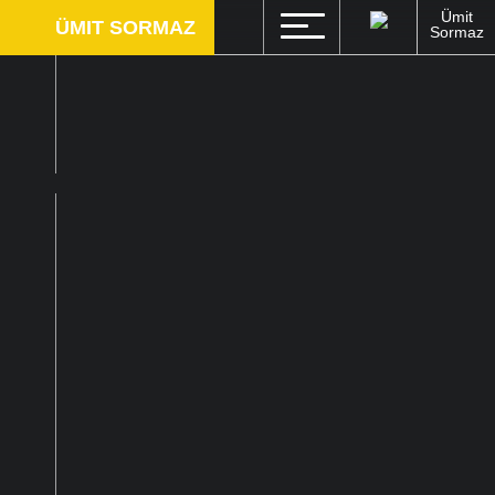
Ümit
Ü
MIT
S
ORMAZ
Sormaz